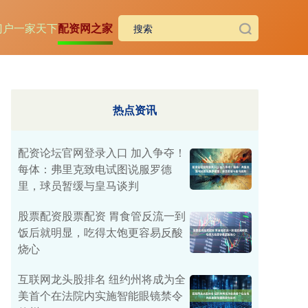
门户一家天下
配资网之家
热点资讯
配资论坛官网登录入口 加入争夺！
每体：弗里克致电试图说服罗德
里，球员暂缓与皇马谈判
股票配资股票配资 胃食管反流一到
饭后就明显，吃得太饱更容易反酸
烧心
互联网龙头股排名 纽约州将成为全
美首个在法院内实施智能眼镜禁令